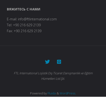
ВЯЖИТЕСЬ С НАМИ
E-mail: info@ftlinternational.com
Tel: +90 216 629 2139
Fax: +90 216 629 2139
FTL International Lojistik Dış Ticaret Danışmanlık ve Eğitim
Hizmetleri Ltd.Şti.
Powered by
Fluida
&
WordPress.