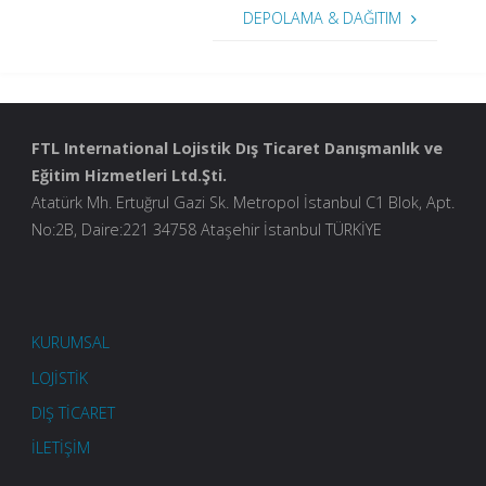
DEPOLAMA & DAĞITIM
FTL International Lojistik Dış Ticaret Danışmanlık ve
Eğitim Hizmetleri Ltd.Şti.
Atatürk Mh. Ertuğrul Gazi Sk. Metropol İstanbul C1 Blok, Apt.
No:2B, Daire:221 34758 Ataşehir İstanbul TÜRKİYE
KURUMSAL
LOJİSTİK
DIŞ TİCARET
İLETİŞİM